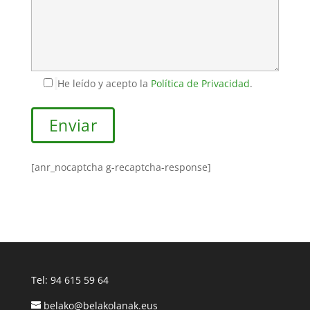
He leído y acepto la
Política de Privacidad
.
[anr_nocaptcha g-recaptcha-response]
Tel:
94 615 59 64
belako@belakolanak.eus